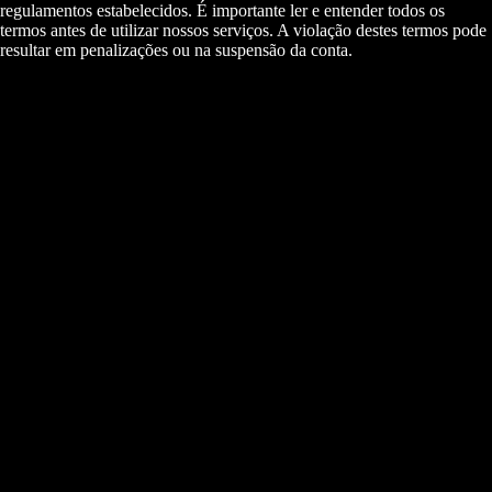
regulamentos estabelecidos. É importante ler e entender todos os
termos antes de utilizar nossos serviços. A violação destes termos pode
resultar em penalizações ou na suspensão da conta.